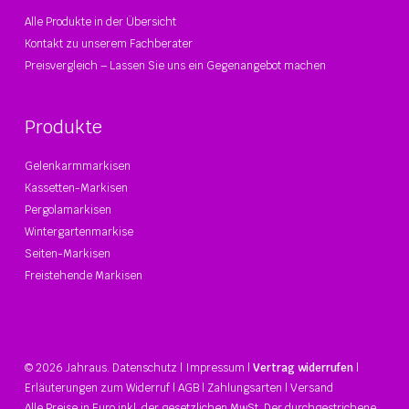
Alle Produkte in der Übersicht
Kontakt zu unserem Fachberater
Preisvergleich – Lassen Sie uns ein Gegenangebot machen
Produkte
Gelenkarmmarkisen
Kassetten-Markisen
Pergolamarkisen
Wintergartenmarkise
Seiten-Markisen
Freistehende Markisen
© 2026 Jahraus.
Datenschutz
|
Impressum
|
Vertrag widerrufen
|
Erläuterungen zum Widerruf
|
AGB
|
Zahlungsarten
|
Versand
Alle Preise in Euro inkl. der gesetzlichen MwSt. Der durchgestrichene