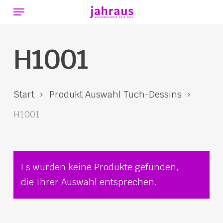
Menu
Skip
to
main
H1001
content
Start
Produkt Auswahl Tuch-Dessins
H1001
Es wurden keine Produkte gefunden,
die Ihrer Auswahl entsprechen.