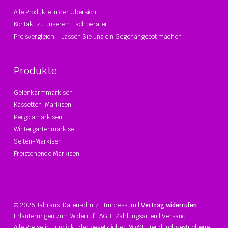
Alle Produkte in der Übersicht
Kontakt zu unserem Fachberater
Preisvergleich – Lassen Sie uns ein Gegenangebot machen
Produkte
Gelenkarmmarkisen
Kassetten-Markisen
Pergolamarkisen
Wintergartenmarkise
Seiten-Markisen
Freistehende Markisen
© 2026 Jahraus.
Datenschutz
|
Impressum
|
Vertrag widerrufen
|
Erläuterungen zum Widerruf
|
AGB
|
Zahlungsarten
|
Versand
Alle Preise in Euro inkl. der gesetzlichen MwSt. Der durchgestrichene