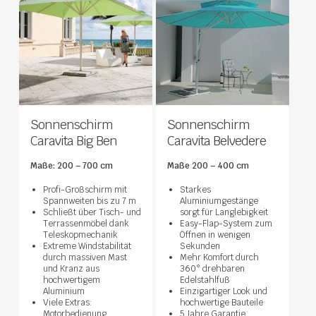
Optionen wählen
Optionen wählen
Sonnenschirm
Sonnenschirm
Caravita Big Ben
Caravita Belvedere
Maße: 200 – 700 cm
Maße 200 – 400 cm
Profi-Großschirm mit
Starkes
Spannweiten bis zu 7 m
Aluminiumgestänge
Schließt über Tisch- und
sorgt für Langlebigkeit
Terrassenmöbel dank
Easy-Flap-System zum
Teleskopmechanik
Öffnen in wenigen
Extreme Windstabilität
Sekunden
durch massiven Mast
Mehr Komfort durch
und Kranz aus
360° drehbaren
hochwertigem
Edelstahlfuß
Aluminium
Einzigartiger Look und
Viele Extras:
hochwertige Bauteile
Motorbedienung,
5 Jahre Garantie