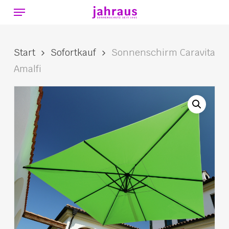
Menu
Skip
to
main
Start
Sofortkauf
Sonnenschirm Caravita
content
Amalfi