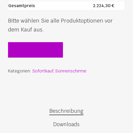
Betonfundamente.
Gesamtpreis
2.224,30
€
–
Lange Ausführung BBL – 61cm
:
Bitte wählen Sie alle Produktoptionen vor
Die Sonderlösung für gepflasterte Böden oder
andere Sonderfälle bei denen zwischen
dem Kauf aus.
Fundament und Boden weiches Erdreich,
Sand oder Luft überbrückt werden muss.
In den Warenkorb
Kategorien:
Sofortkauf
,
Sonnenschirme
Beschreibung
Downloads